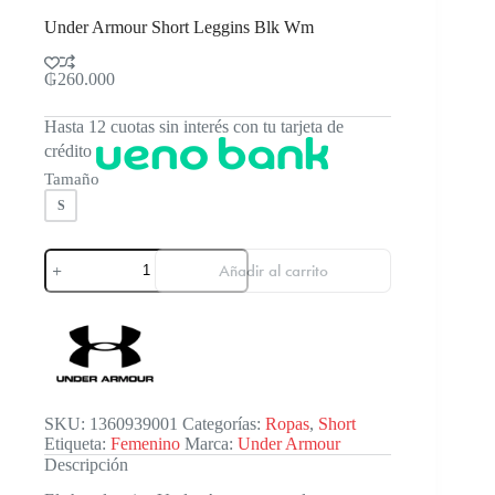
Under Armour Short Leggins Blk Wm
₲
260.000
Hasta 12 cuotas sin interés con tu tarjeta de
crédito
Tamaño
S
Under
Añadir al carrito
Armour
Short
Leggins
Blk
Wm
cantidad
SKU:
1360939001
Categorías:
Ropas
,
Short
Etiqueta:
Femenino
Marca:
Under Armour
Descripción