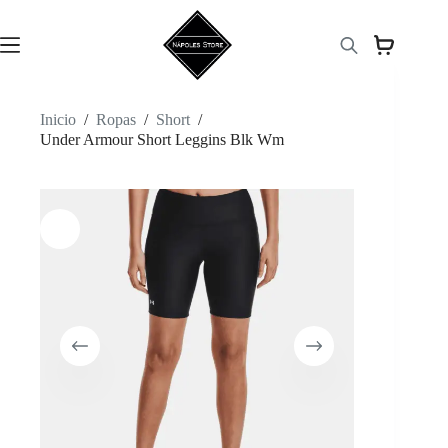
Saltar
al
contenido
Inicio
/
Ropas
/
Short
/
Under Armour Short Leggins Blk Wm