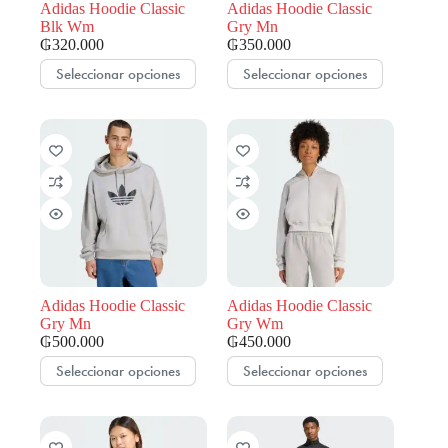
de
de
Adidas Hoodie Classic
Adidas Hoodie Classic
producto
producto
Blk Wm
Gry Mn
₲
320.000
₲
350.000
Este
Este
Seleccionar opciones
Seleccionar opciones
producto
producto
tiene
tiene
múltiples
múltiples
variantes.
variantes.
Las
Las
opciones
opciones
se
se
pueden
pueden
elegir
elegir
en
en
la
la
página
página
de
de
Adidas Hoodie Classic
Adidas Hoodie Classic
producto
producto
Gry Mn
Gry Wm
₲
500.000
₲
450.000
Este
Este
Seleccionar opciones
Seleccionar opciones
producto
producto
tiene
tiene
múltiples
múltiples
variantes.
variantes.