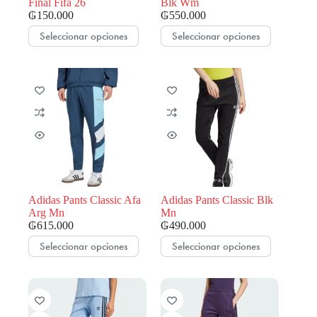
Final Fifa 26
Blk Wm
₲
150.000
₲
550.000
Este
Este
Seleccionar opciones
Seleccionar opciones
producto
producto
tiene
tiene
múltiples
múltiples
variantes.
variantes.
Las
Las
opciones
opciones
se
se
pueden
pueden
elegir
elegir
en
en
la
la
página
página
de
de
Adidas Pants Classic Afa
Adidas Pants Classic Blk
producto
producto
Arg Mn
Mn
₲
615.000
₲
490.000
Este
Este
Seleccionar opciones
Seleccionar opciones
producto
producto
tiene
tiene
múltiples
múltiples
variantes.
variantes.
Las
Las