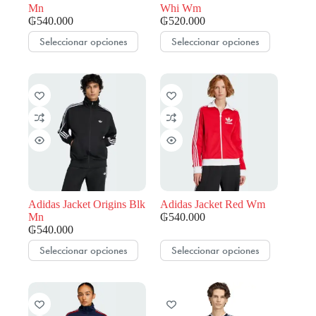
producto
producto
Mn
Whi Wm
₲
540.000
₲
520.000
Este
Este
Seleccionar opciones
Seleccionar opciones
producto
producto
tiene
tiene
múltiples
múltiples
variantes.
variantes.
Las
Las
opciones
opciones
se
se
pueden
pueden
elegir
elegir
en
en
la
la
página
página
de
de
Adidas Jacket Origins Blk
Adidas Jacket Red Wm
producto
producto
Mn
₲
540.000
₲
540.000
Este
Este
Seleccionar opciones
Seleccionar opciones
producto
producto
tiene
tiene
múltiples
múltiples
variantes.
variantes.
Las
Las