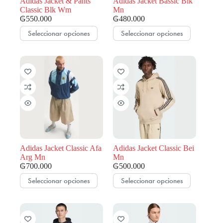
Adidas Jacket & Pants
Adidas Jacket Bassic Blk
producto
producto
Classic Blk Wm
Mn
₲
550.000
₲
480.000
Este
Este
Seleccionar opciones
Seleccionar opciones
producto
producto
tiene
tiene
múltiples
múltiples
variantes.
variantes.
Las
Las
opciones
opciones
se
se
pueden
pueden
elegir
elegir
en
en
la
la
página
página
de
de
Adidas Jacket Classic Afa
Adidas Jacket Classic Bei
producto
producto
Arg Mn
Mn
₲
700.000
₲
500.000
Este
Este
Seleccionar opciones
Seleccionar opciones
producto
producto
tiene
tiene
múltiples
múltiples
variantes.
variantes.
Las
Las