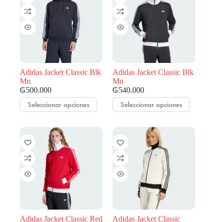
opciones
opciones
se
se
pueden
pueden
elegir
elegir
en
en
la
la
página
página
de
de
Adidas Jacket Classic Blk
Adidas Jacket Classic Blk
producto
producto
Mn
Mn
₲
500.000
₲
540.000
Este
Este
Seleccionar opciones
Seleccionar opciones
producto
producto
tiene
tiene
múltiples
múltiples
variantes.
variantes.
Las
Las
opciones
opciones
se
se
pueden
pueden
elegir
elegir
en
en
la
la
página
página
de
de
Adidas Jacket Classic Red
Adidas Jacket Classic