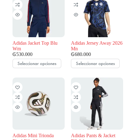
opciones
opciones
se
se
pueden
pueden
elegir
elegir
en
en
la
la
página
página
de
de
Adidas Jacket Top Blu
Adidas Jersey Away 2026
producto
producto
Wm
Mn
₲
530.000
₲
680.000
Este
Este
Seleccionar opciones
Seleccionar opciones
producto
producto
tiene
tiene
múltiples
múltiples
variantes.
variantes.
Las
Las
opciones
opciones
se
se
pueden
pueden
elegir
elegir
en
en
la
la
página
página
de
de
Adidas Mini Trionda
Adidas Pants & Jacket
producto
producto