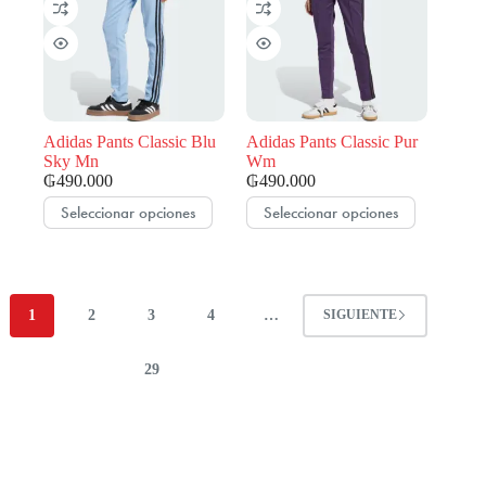
opciones
opciones
se
se
pueden
pueden
elegir
elegir
en
en
la
la
página
página
de
de
Adidas Pants Classic Blu
Adidas Pants Classic Pur
producto
producto
Sky Mn
Wm
₲
490.000
₲
490.000
Este
Este
Seleccionar opciones
Seleccionar opciones
producto
producto
tiene
tiene
múltiples
múltiples
variantes.
variantes.
Las
Las
1
2
3
4
…
SIGUIENTE
opciones
opciones
se
se
pueden
pueden
29
elegir
elegir
en
en
la
la
página
página
de
de
producto
producto