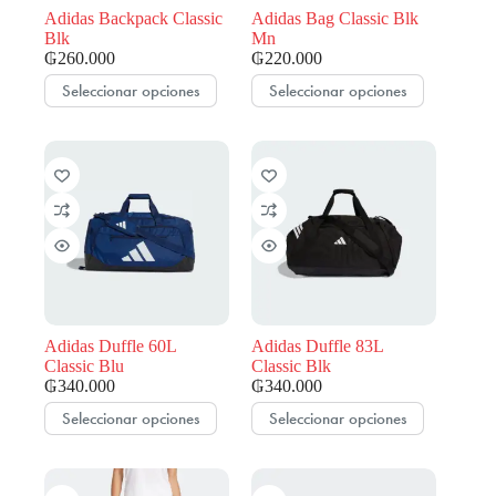
Adidas Backpack Classic
Adidas Bag Classic Blk
Blk
Mn
₲
260.000
₲
220.000
Este
Este
Seleccionar opciones
Seleccionar opciones
producto
producto
tiene
tiene
múltiples
múltiples
variantes.
variantes.
Las
Las
opciones
opciones
se
se
pueden
pueden
elegir
elegir
en
en
la
la
página
página
de
de
Adidas Duffle 60L
Adidas Duffle 83L
producto
producto
Classic Blu
Classic Blk
₲
340.000
₲
340.000
Este
Este
Seleccionar opciones
Seleccionar opciones
producto
producto
tiene
tiene
múltiples
múltiples
variantes.
variantes.