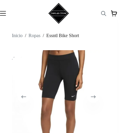
Saltar
al
contenido
Inicio
/
Ropas
/
Essntl Bike Short
-50%