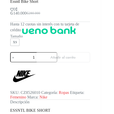
Essntl Bike Short
₲
140.000
₲
280.000
El
El
precio
precio
Hasta 12 cuotas sin interés con tu tarjeta de
original
actual
era:
es:
crédito
₲280.000.
₲140.000.
Tamaño
XS
Essntl
Añadir al carrito
Bike
Short
cantidad
SKU:
CZ8526010
Categoría:
Ropas
Etiqueta:
Femenino
Marca:
Nike
Descripción
ESSNTL BIKE SHORT