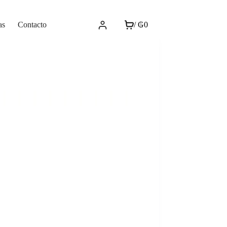
as
Contacto
/
₲
0