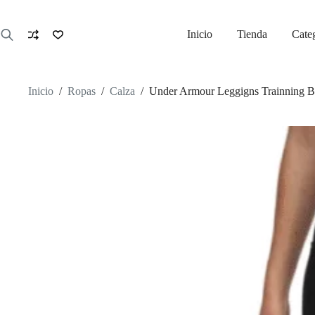
Saltar
al
contenido
Inicio
Tienda
Cate
Inicio
/
Ropas
/
Calza
/
Under Armour Leggigns Trainning 