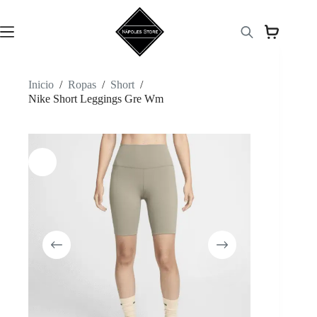
Saltar
al
contenido
Inicio
/
Ropas
/
Short
/
Nike Short Leggings Gre Wm