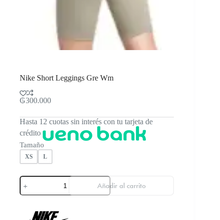
Nike Short Leggings Gre Wm
₲
300.000
Hasta 12 cuotas sin interés con tu tarjeta de
crédito
Tamaño
XS
L
Nike
Añadir al carrito
Short
Leggings
Gre
Wm