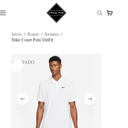
Saltar
al
contenido
Inicio
/
Ropas
/
Remera
/
Nike Court Polo DriFit
AGOTADO