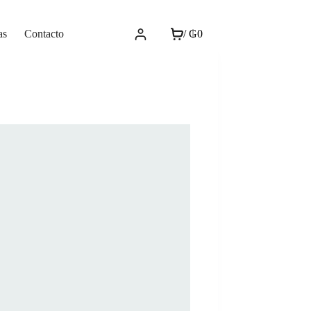
as
Contacto
/
₲
0