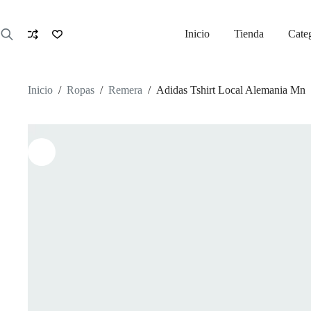
Saltar
al
contenido
Inicio
Tienda
Cate
Inicio
/
Ropas
/
Remera
/
Adidas Tshirt Local Alemania Mn