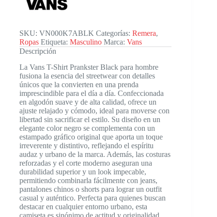
cantidad
SKU:
VN000K7ABLK
Categorías:
Remera
,
Ropas
Etiqueta:
Masculino
Marca:
Vans
Descripción
La Vans T-Shirt Prankster Black para hombre
fusiona la esencia del streetwear con detalles
únicos que la convierten en una prenda
imprescindible para el día a día. Confeccionada
en algodón suave y de alta calidad, ofrece un
ajuste relajado y cómodo, ideal para moverse con
libertad sin sacrificar el estilo. Su diseño en un
elegante color negro se complementa con un
estampado gráfico original que aporta un toque
irreverente y distintivo, reflejando el espíritu
audaz y urbano de la marca. Además, las costuras
reforzadas y el corte moderno aseguran una
durabilidad superior y un look impecable,
permitiendo combinarla fácilmente con jeans,
pantalones chinos o shorts para lograr un outfit
casual y auténtico. Perfecta para quienes buscan
destacar en cualquier entorno urbano, esta
camiseta es sinónimo de actitud y originalidad.