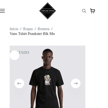
Saltar
al
contenido
Inicio
/
Ropas
/
Remera
/
Vans Tshirt Prankster Blk Mn
AGOTADO