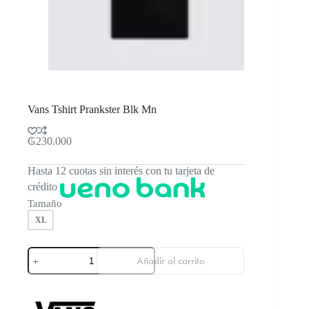
Vans Tshirt Prankster Blk Mn
₲
230.000
Hasta 12 cuotas sin interés con tu tarjeta de
crédito
Tamaño
XL
Vans
Añadir al carrito
Tshirt
Prankster
Blk
Mn