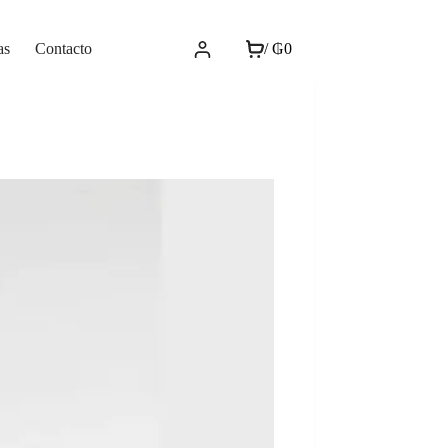
as
Contacto
/
₲
0