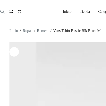
Saltar
al
contenido
Inicio
Tienda
Cate
Inicio
/
Ropas
/
Remera
/
Vans Tshirt Bassic Blk Retro Mn