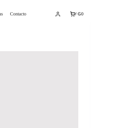
as
Contacto
/
₲
0