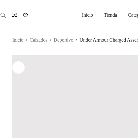
Saltar
al
contenido
Inicio
Tienda
Cate
Inicio
/
Calzados
/
Deportivo
/
Under Armour Charged Asser