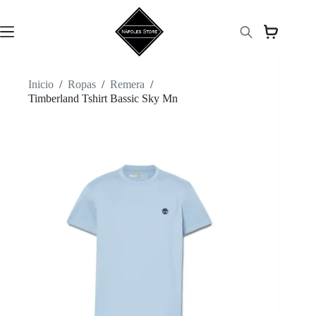
Saltar
al
contenido
Inicio
/
Ropas
/
Remera
/
Timberland Tshirt Bassic Sky Mn