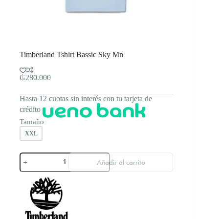
Timberland Tshirt Bassic Sky Mn
₲
280.000
Hasta 12 cuotas sin interés con tu tarjeta de
crédito
Tamaño
XXL
Timberland
Añadir al carrito
Tshirt
Bassic
Sky
Mn
cantidad