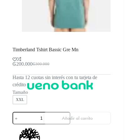
Timberland Tshirt Bassic Gre Mn
₲
200.000
₲
300.000
El
El
precio
precio
Hasta 12 cuotas sin interés con tu tarjeta de
original
actual
era:
es:
crédito
₲300.000.
₲200.000.
Tamaño
XXL
Timberland
Añadir al carrito
Tshirt
Bassic
Gre
Mn