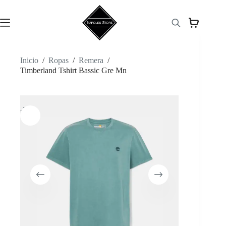
Saltar
al
contenido
Inicio
/
Ropas
/
Remera
/
Timberland Tshirt Bassic Gre Mn
-33%