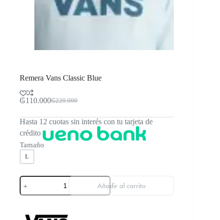
Remera Vans Classic Blue
₲
110.000
₲
220.000
El
El
precio
precio
Hasta 12 cuotas sin interés con tu tarjeta de
original
actual
era:
es:
crédito
₲220.000.
₲110.000.
Tamaño
L
Remera
Añadir al carrito
Vans
Classic
Blue
cantidad