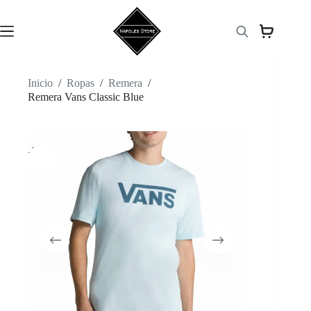
Saltar
al
contenido
Inicio
/
Ropas
/
Remera
/
Remera Vans Classic Blue
-50%