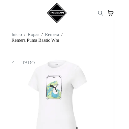
Saltar
al
contenido
Inicio
/
Ropas
/
Remera
/
Remera Puma Bassic Wm
AGOTADO