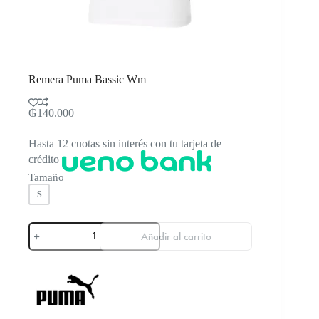
Remera Puma Bassic Wm
₲
140.000
Hasta 12 cuotas sin interés con tu tarjeta de
crédito
Tamaño
S
Remera
Añadir al carrito
Puma
Bassic
Wm
cantidad