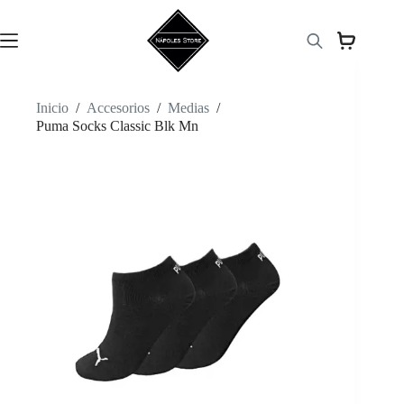
Saltar
al
contenido
Inicio
/
Accesorios
/
Medias
/
Puma Socks Classic Blk Mn