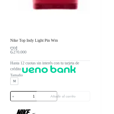
Nike Top Indy Light Pin Wm
₲
270.000
Hasta 12 cuotas sin interés con tu tarjeta de
crédito
Tamaño
M
Nike
Añadir al carrito
Top
Indy
Light
Pin