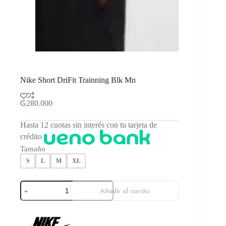
Nike Short DriFit Trainning Blk Mn
₲
280.000
Hasta 12 cuotas sin interés con tu tarjeta de
crédito
Tamaño
S
L
M
XL
Nike
Añadir al carrito
Short
DriFit
Trainning
Blk