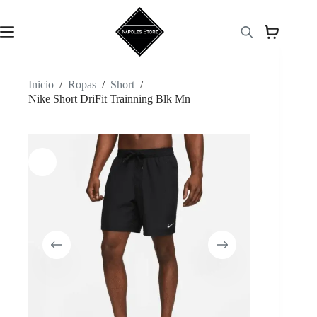
Saltar
al
contenido
Inicio
/
Ropas
/
Short
/
Nike Short DriFit Trainning Blk Mn