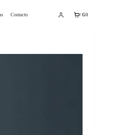
as
Contacto
/
₲
0