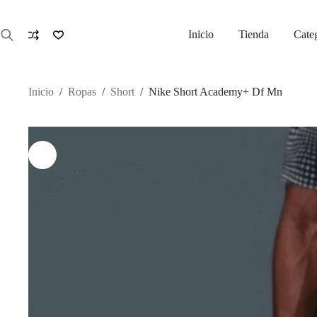
Saltar
al
contenido
Inicio
Tienda
Cate
Inicio
/
Ropas
/
Short
/
Nike Short Academy+ Df Mn