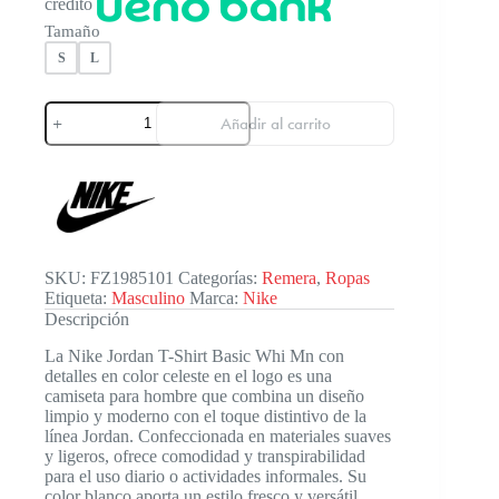
crédito
Tamaño
S
L
Nike
Añadir al carrito
Jordan
Tshirt
Bassic
Whi
Mn
cantidad
SKU:
FZ1985101
Categorías:
Remera
,
Ropas
Etiqueta:
Masculino
Marca:
Nike
Descripción
La Nike Jordan T-Shirt Basic Whi Mn con
detalles en color celeste en el logo es una
camiseta para hombre que combina un diseño
limpio y moderno con el toque distintivo de la
línea Jordan. Confeccionada en materiales suaves
y ligeros, ofrece comodidad y transpirabilidad
para el uso diario o actividades informales. Su
color blanco aporta un estilo fresco y versátil,