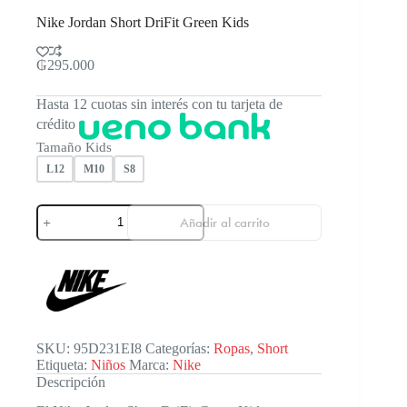
Nike Jordan Short DriFit Green Kids
₲
295.000
Hasta 12 cuotas sin interés con tu tarjeta de
crédito
Tamaño Kids
L12
M10
S8
Nike
Añadir al carrito
Jordan
Short
DriFit
Green
Kids
cantidad
SKU:
95D231EI8
Categorías:
Ropas
,
Short
Etiqueta:
Niños
Marca:
Nike
Descripción