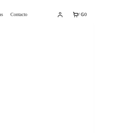
as
Contacto
/
₲
0