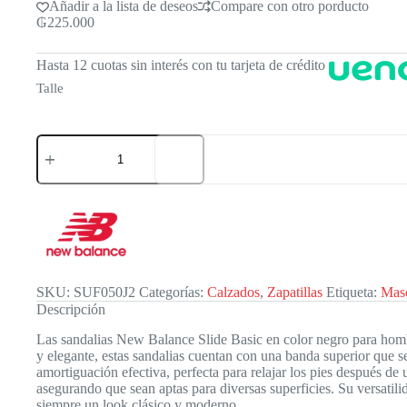
Añadir a la lista de deseos
Compare con otro porducto
₲
225.000
Hasta 12 cuotas sin interés con tu tarjeta de crédito
Talle
New
Balance
Slide
Bassic
Blk
Mn
cantidad
SKU:
SUF050J2
Categorías:
Calzados
,
Zapatillas
Etiqueta:
Mas
Descripción
Las sandalias New Balance Slide Basic en color negro para homb
y elegante, estas sandalias cuentan con una banda superior que 
amortiguación efectiva, perfecta para relajar los pies después de
asegurando que sean aptas para diversas superficies. Su versatili
siempre un look clásico y moderno.