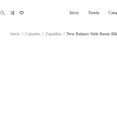
Saltar
al
contenido
Inicio
Tienda
Cate
Inicio
/
Calzados
/
Zapatillas
/
New Balance Slide Bassic Bl