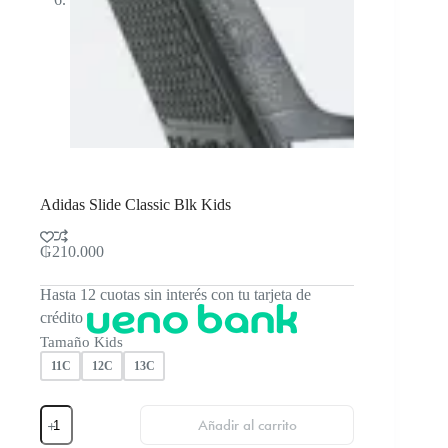
Adidas Slide Classic Blk Kids
₲
210.000
Hasta 12 cuotas sin interés con tu tarjeta de
crédito
Tamaño Kids
11C
12C
13C
Adidas
Añadir al carrito
Slide
Classic