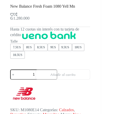
New Balance Fresh Foam 1080 Yell Mn
₲
1.280.000
Hasta 12 cuotas sin interés con tu tarjeta de
crédito
Talle
7.5US
8US
8.5US
9US
9.5US
10US
10.5US
New
Añadir al carrito
Balance
Fresh
Foam
1080
Yell
Mn
cantidad
SKU:
M1080E14
Categorías:
Calzados
,