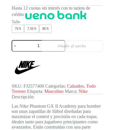
Hasta 12 cuotas sin interés con tu tarjeta de
crédito
Talle
7US
7.5US
8US
Nike
Añadir al carrito
Phantom
Gx
II
Academy
Mn
cantidad
SKU:
FJ2577400
Categorías:
Calzados
,
Todo
Terreno
Etiqueta:
Masculino
Marca:
Nike
Descripción
Las Nike Phantom GX II Academy para hombre
son unas zapatillas de fútbol diseñadas para
maximizar el control y precisión en cada toque,
ideales tanto para jugadores principiantes como
avanzados. Están construidas con una parte