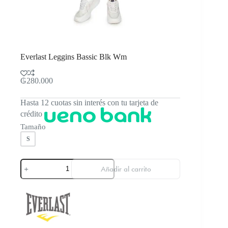
Everlast Leggins Bassic Blk Wm
₲
280.000
Hasta 12 cuotas sin interés con tu tarjeta de
crédito
Tamaño
S
Everlast
Añadir al carrito
Leggins
Bassic
Blk
Wm
cantidad