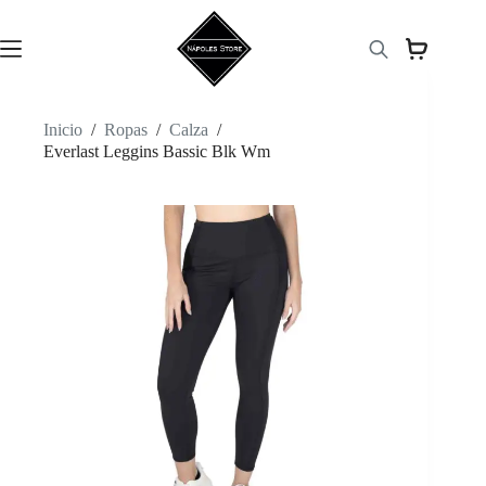
Saltar
al
contenido
Inicio
/
Ropas
/
Calza
/
Everlast Leggins Bassic Blk Wm