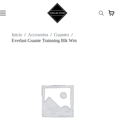
Saltar
al
contenido
Inicio
/
Accesorios
/
Guantes
/
Everlast Guante Trainning Blk Wm