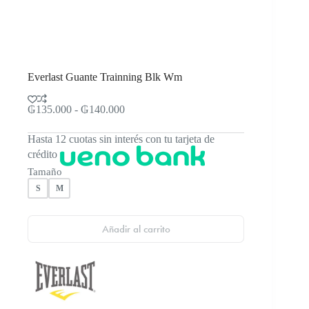
Everlast Guante Trainning Blk Wm
Rango
₲
135.000
-
₲
140.000
de
precios:
Hasta 12 cuotas sin interés con tu tarjeta de
desde
crédito
₲135.000
hasta
Tamaño
₲140.000
S
M
Añadir al carrito