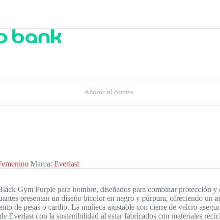
Añadir al carrito
Femenino
Marca:
Everlast
Black Gym Purple para hombre, diseñados para combinar protección y est
antes presentan un diseño bicolor en negro y púrpura, ofreciendo un a
ento de pesas o cardio. La muñeca ajustable con cierre de velcro asegur
e Everlast con la sostenibilidad al estar fabricados con materiales recic