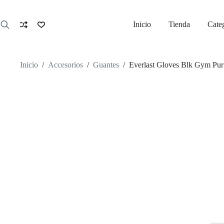
Saltar
al
contenido
Inicio
Tienda
Cate
Inicio
/
Accesorios
/
Guantes
/
Everlast Gloves Blk Gym Pu