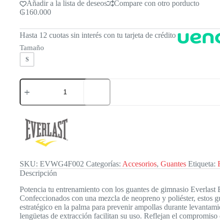
Añadir a la lista de deseos
Compare con otro porducto
₲
160.000
Hasta 12 cuotas sin interés con tu tarjeta de crédito
Tamaño
S
Everlast
Gloves
Blk
Gym
Pur
Mn
cantidad
SKU:
EVWG4F002
Categorías:
Accesorios
,
Guantes
Etiqueta:
Descripción
Potencia tu entrenamiento con los guantes de gimnasio Everlast 
Confeccionados con una mezcla de neopreno y poliéster, estos gu
estratégico en la palma para prevenir ampollas durante levantami
lengüetas de extracción facilitan su uso. Reflejan el compromiso d