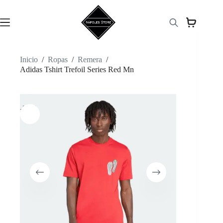
Saltar
al
contenido
Inicio
/
Ropas
/
Remera
/
Adidas Tshirt Trefoil Series Red Mn
-34%