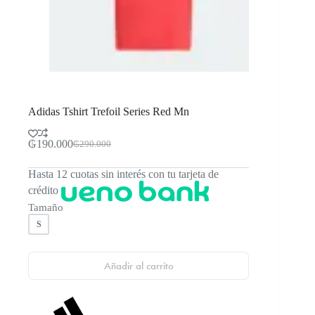
Adidas Tshirt Trefoil Series Red Mn
₲
190.000
₲
290.000
El
El
precio
precio
Hasta 12 cuotas sin interés con tu tarjeta de
original
actual
era:
es:
crédito
₲290.000.
₲190.000.
Tamaño
S
Añadir al carrito