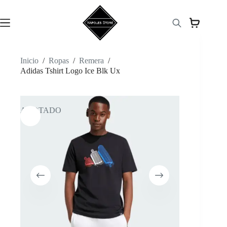
Saltar
al
contenido
Inicio
/
Ropas
/
Remera
/
Adidas Tshirt Logo Ice Blk Ux
AGOTADO