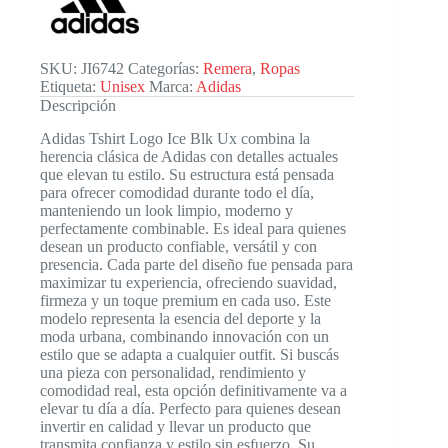
Ux
cantidad
SKU:
JI6742
Categorías:
Remera
,
Ropas
Etiqueta:
Unisex
Marca:
Adidas
Descripción
Adidas Tshirt Logo Ice Blk Ux combina la
herencia clásica de Adidas con detalles actuales
que elevan tu estilo. Su estructura está pensada
para ofrecer comodidad durante todo el día,
manteniendo un look limpio, moderno y
perfectamente combinable. Es ideal para quienes
desean un producto confiable, versátil y con
presencia. Cada parte del diseño fue pensada para
maximizar tu experiencia, ofreciendo suavidad,
firmeza y un toque premium en cada uso. Este
modelo representa la esencia del deporte y la
moda urbana, combinando innovación con un
estilo que se adapta a cualquier outfit. Si buscás
una pieza con personalidad, rendimiento y
comodidad real, esta opción definitivamente va a
elevar tu día a día. Perfecto para quienes desean
invertir en calidad y llevar un producto que
transmita confianza y estilo sin esfuerzo. Su