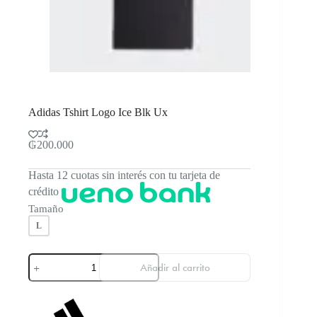
Adidas Tshirt Logo Ice Blk Ux
₲
200.000
Hasta 12 cuotas sin interés con tu tarjeta de
crédito
Tamaño
L
Adidas
Añadir al carrito
Tshirt
Logo
Ice
Blk