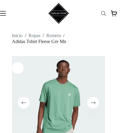
Saltar
al
contenido
Inicio
/
Ropas
/
Remera
/
Adidas Tshirt Fleese Gre Mn