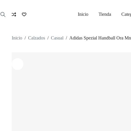
Saltar
al
contenido
Inicio
Tienda
Cate
Inicio
/
Calzados
/
Casual
/
Adidas Spezial Handball Ora Mn