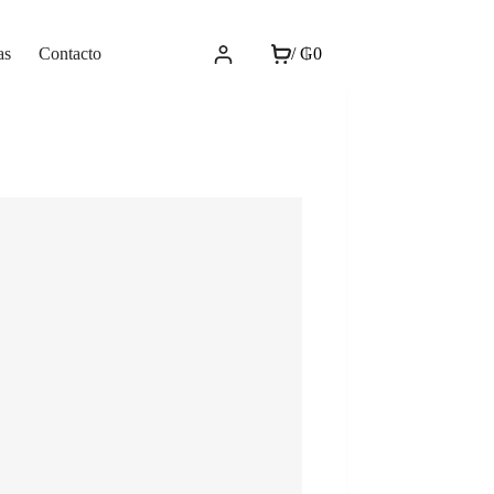
as
Contacto
/
₲
0