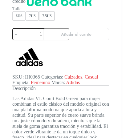
crédito
Talle
6US
7US
7.5US
Adidas
Añadir al carrito
Vl
Court
Bold
Gre
Wm
cantidad
SKU:
IH0365
Categorías:
Calzados
,
Casual
Etiqueta:
Femenino
Marca:
Adidas
Descripción
Las Adidas VL Court Bold Green para mujer
combinan el estilo clásico del modelo original con
una plataforma moderna que aporta altura y
actitud. Su parte superior de cuero suave brinda
un ajuste cómodo y duradero, mientras que la
suela de goma garantiza tracción y estabilidad. El
color verde vibrante le da un toque único y
fresco, ideal para destacar en cualquier look