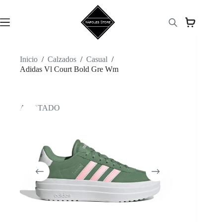
Saltar
al
contenido
Inicio
/
Calzados
/
Casual
/
Adidas Vl Court Bold Gre Wm
AGOTADO