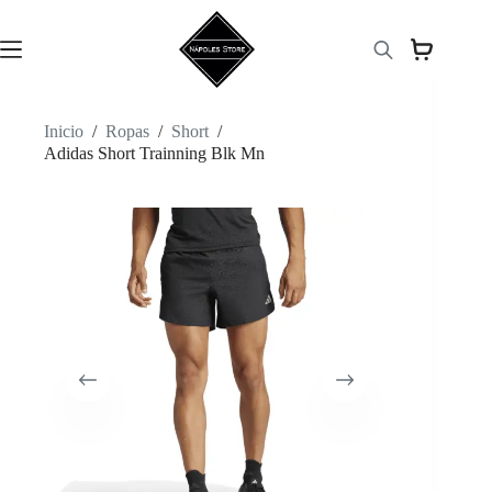
Saltar
al
contenido
Inicio
/
Ropas
/
Short
/
Adidas Short Trainning Blk Mn