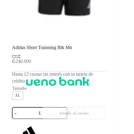
Adidas Short Trainning Blk Mn
₲
240.000
Hasta 12 cuotas sin interés con tu tarjeta de
crédito
Tamaño
XL
Adidas
Añadir al carrito
Short
Trainning
Blk
Mn