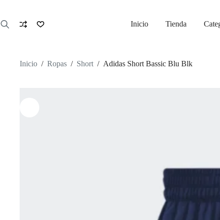
Saltar
al
contenido
Inicio
Tienda
Cate
Inicio
/
Ropas
/
Short
/
Adidas Short Bassic Blu Blk