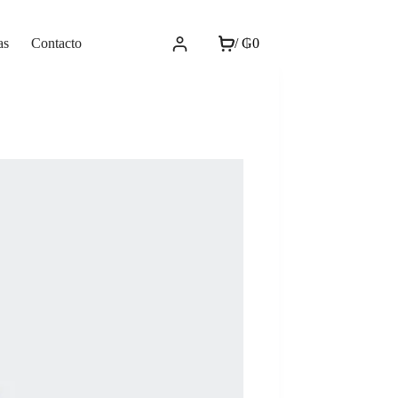
as
Contacto
/
₲
0