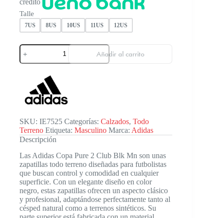
crédito
Talle
7US
8US
10US
11US
12US
Adidas
Añadir al carrito
Copa
Pure
2
Club
Blk
Mn
cantidad
SKU:
IE7525
Categorías:
Calzados
,
Todo
Terreno
Etiqueta:
Masculino
Marca:
Adidas
Descripción
Las Adidas Copa Pure 2 Club Blk Mn son unas
zapatillas todo terreno diseñadas para futbolistas
que buscan control y comodidad en cualquier
superficie. Con un elegante diseño en color
negro, estas zapatillas ofrecen un aspecto clásico
y profesional, adaptándose perfectamente tanto al
césped natural como a terrenos sintéticos. Su
parte superior está fabricada con un material