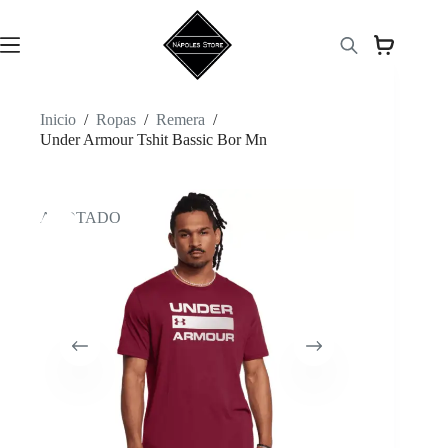
Saltar
al
contenido
Inicio
/
Ropas
/
Remera
/
Under Armour Tshit Bassic Bor Mn
AGOTADO