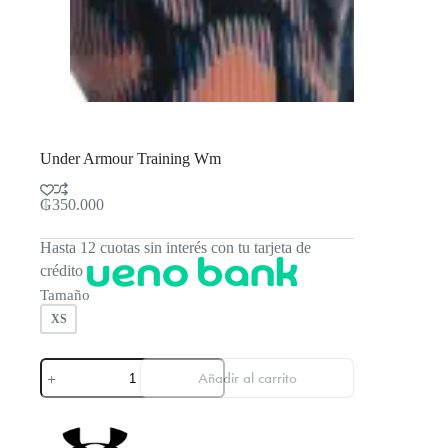
Under Armour Training Wm
₲
350.000
Hasta 12 cuotas sin interés con tu tarjeta de
crédito
Tamaño
XS
Under
Añadir al carrito
Armour
Training
Wm
cantidad