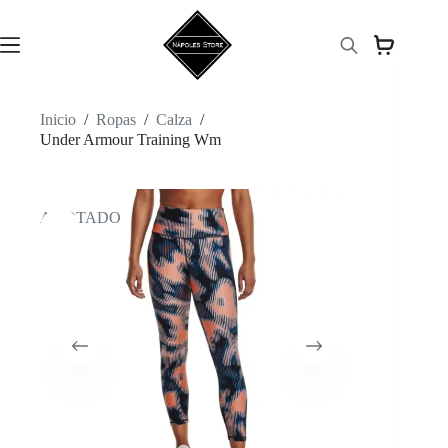
Saltar
al
contenido
Inicio
/
Ropas
/
Calza
/
Under Armour Training Wm
AGOTADO