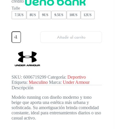
crédito
Talle
7.5US
8US
9US
9.5US
10US
12US
Under
Añadir al carrito
Armour
Rogue
6
Bei
Mn
cantidad
SKU:
6006719299
Categoría:
Deportivo
Etiqueta:
Masculino
Marca:
Under Armour
Descripción
Modelo running con diseño moderno y tono
beige que aporta una estética más urbana y
sofisticada. Su amortiguación brinda comodidad
constante, ideal para entrenamientos diarios o uso
casual activo.