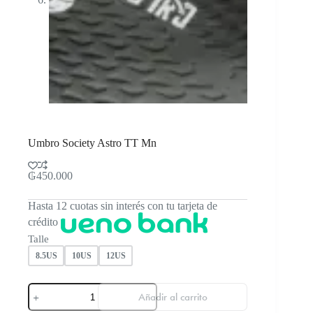
Umbro Society Astro TT Mn
₲
450.000
Hasta 12 cuotas sin interés con tu tarjeta de
crédito
Talle
8.5US
10US
12US
Umbro
Añadir al carrito
Society
Astro