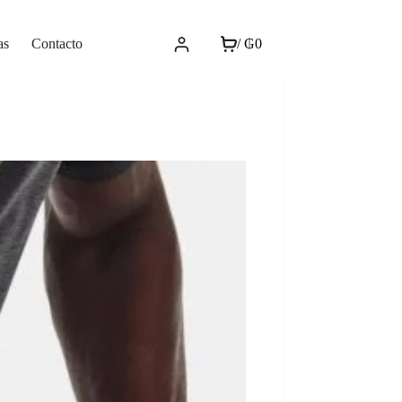
as
Contacto
/
₲
0