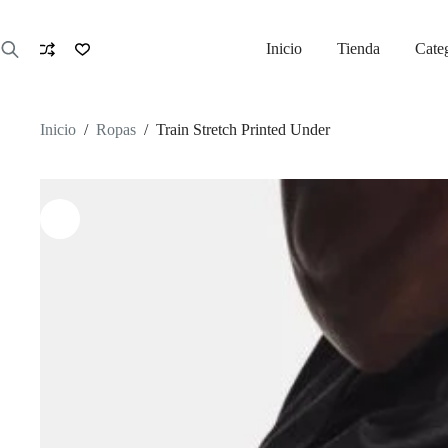
Saltar
al
contenido
Inicio
Tienda
Cate
Inicio
/
Ropas
/
Train Stretch Printed Under