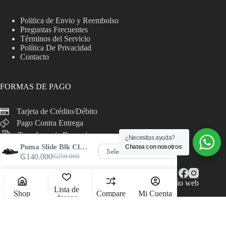
Politica de Envio y Reembolso
Preguntas Frecuentes
Términos del Servicio
Política De Privacidad
Contacto
FORMAS DE PAGO
Tarjeta de Crédito/Débito
Pago Contra Entrega
Transferencia Bancaria
¿Necesitas ayuda?
Puma Slide Blk Classic Mn
Chatea con nosotros
Seleccionar opciones
Este
₲
140.000
₲
250.000
El
El
producto
precio
precio
tiene
original
actual
múltiples
Copyright © 2026 - Todos los derechos reservados - Sitio web
era:
es:
Lista de
variantes.
diseñado por
trama
Shop
Compare
Mi Cuenta
₲250.000.
₲140.000.
deseos
Las
opciones
se