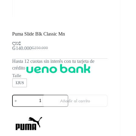
Puma Slide Blk Classic Mn
₲
140.000
₲
250.000
El
El
precio
precio
Hasta 12 cuotas sin interés con tu tarjeta de
original
actual
era:
es:
crédito
₲250.000.
₲140.000.
Talle
12US
Puma
Añadir al carrito
Slide
Blk
Classic
Mn
cantidad