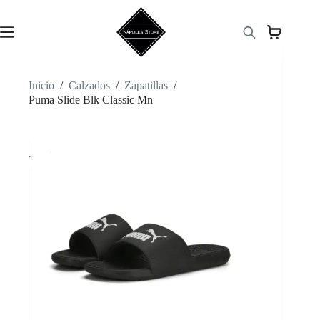
Saltar
al
contenido
Inicio
/
Calzados
/
Zapatillas
/
Puma Slide Blk Classic Mn
-44%