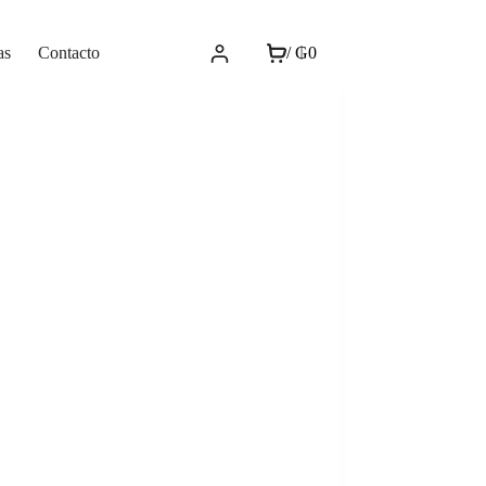
as
Contacto
/
₲
0