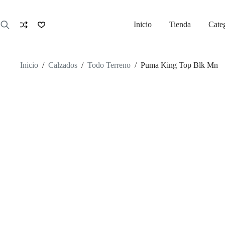
Saltar
al
contenido
Inicio
Tienda
Cate
Inicio
/
Calzados
/
Todo Terreno
/
Puma King Top Blk Mn