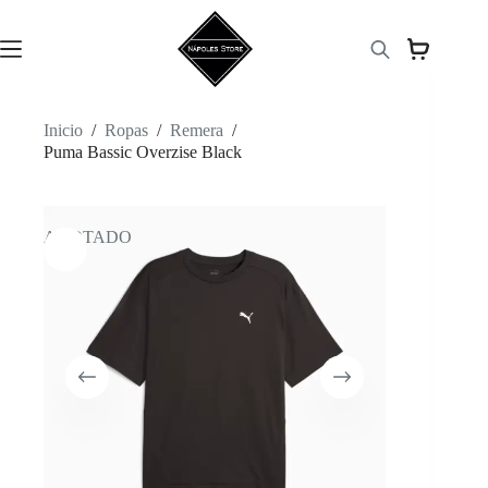
Saltar
al
contenido
Inicio
/
Ropas
/
Remera
/
Puma Bassic Overzise Black
AGOTADO