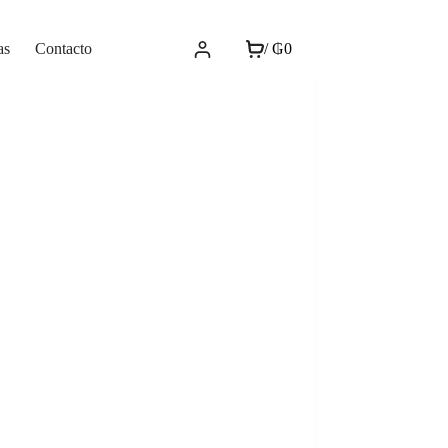
as
Contacto
/
₲
0