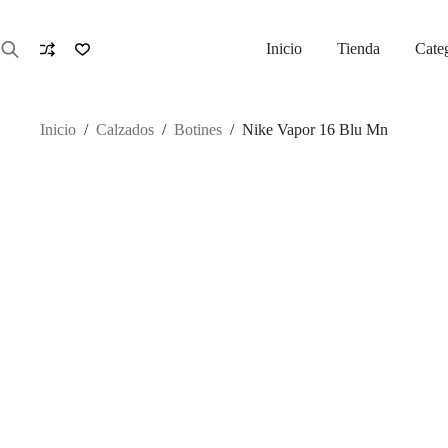
Saltar
al
contenido
Inicio
Tienda
Cate
Inicio
/
Calzados
/
Botines
/
Nike Vapor 16 Blu Mn