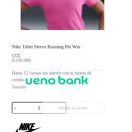
Nike Tshirt Sleeve Running Pin Wm
₲
330.000
Hasta 12 cuotas sin interés con tu tarjeta de
crédito
Tamaño
Nike
Añadir al carrito
Tshirt
Sleeve
Running
Pin
Wm