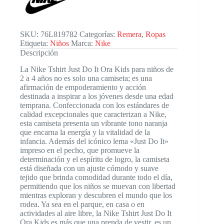
Ora
Kids
cantidad
SKU:
76L819782
Categorías:
Remera
,
Ropas
Etiqueta:
Niños
Marca:
Nike
Descripción
La Nike Tshirt Just Do It Ora Kids para niños de
2 a 4 años no es solo una camiseta; es una
afirmación de empoderamiento y acción
destinada a inspirar a los jóvenes desde una edad
temprana. Confeccionada con los estándares de
calidad excepcionales que caracterizan a Nike,
esta camiseta presenta un vibrante tono naranja
que encarna la energía y la vitalidad de la
infancia. Además del icónico lema «Just Do It»
impreso en el pecho, que promueve la
determinación y el espíritu de logro, la camiseta
está diseñada con un ajuste cómodo y suave
tejido que brinda comodidad durante todo el día,
permitiendo que los niños se muevan con libertad
mientras exploran y descubren el mundo que los
rodea. Ya sea en el parque, en casa o en
actividades al aire libre, la Nike Tshirt Just Do It
Ora Kids es más que una prenda de vestir, es un