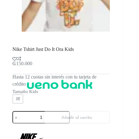
Nike Tshirt Just Do It Ora Kids
₲
150.000
Hasta 12 cuotas sin interés con tu tarjeta de
crédito
Tamaño Kids
3T
Nike
Añadir al carrito
Tshirt
Just
Do
It