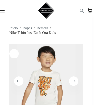
Saltar
al
contenido
Inicio
/
Ropas
/
Remera
/
Nike Tshirt Just Do It Ora Kids