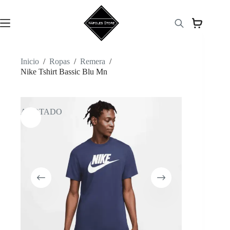
Saltar
al
contenido
Inicio
/
Ropas
/
Remera
/
Nike Tshirt Bassic Blu Mn
AGOTADO