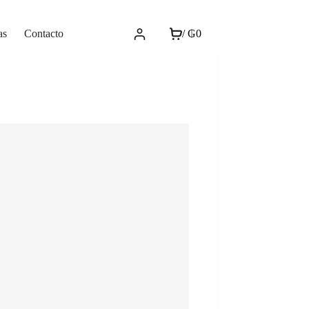
as
Contacto
/
₲
0