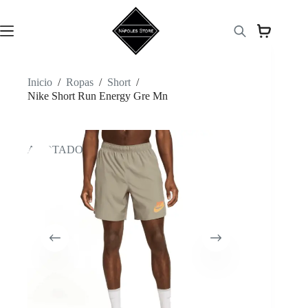
Saltar
al
contenido
Inicio
/
Ropas
/
Short
/
Nike Short Run Energy Gre Mn
AGOTADO