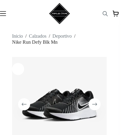
Saltar
al
contenido
Inicio
/
Calzados
/
Deportivo
/
Nike Run Defy Blk Mn